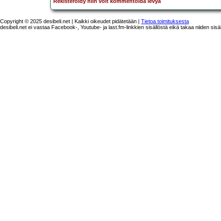
Rekisteröidy niin voit kommentoida levyä
Copyright © 2025 desibeli.net | Kaikki oikeudet pidätetään |
Tietoa toimituksesta
desibeli.net ei vastaa Facebook-, Youtube- ja last.fm-linkkien sisällöstä eikä takaa niiden sisä