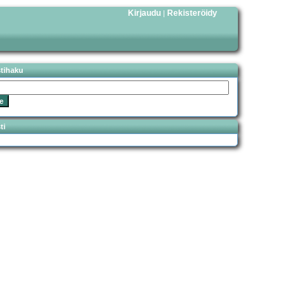
Kirjaudu
Rekisteröidy
|
stihaku
ti