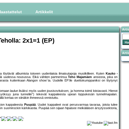
aastattelut
Artikkelit
Arti
eholla: 2x1=1 (EP)
Artis
 löytävät albumista toiseen uudenlaisia ilmaisutapoja musiikilleen. Kuten
Kauko
ellä uudessa nousussa. Eikä vähiten partnerinsa
Teho Majamäen
ansiosta, joka on
varasta kuitenkaan Alangon show´ta. Uudelle EP:lle duettokumppaniksi on löytynyt
omaan laulun lisäksi myös uuden jousisovituksen, ja homma toimii loistavasti. Hienot
in syöksyy juna tunneliin”) tekevät kappaleesta upean loppukesän tunnelmapalan.
lä kertaa on siinäkin ihmeessä onnistuttu.
rsion kappaleesta
Puupää
. Uudet kappaleet ovat perusvarmaa tavaraa, joista tulee
nkin suomirockin kärkikastia. Puupää sen sijaan hipaisee meikäläisen ärsytyssektoria,