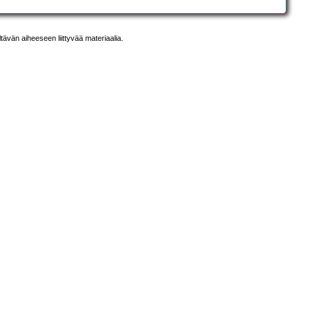
ltävän aiheeseen liittyvää materiaalia.