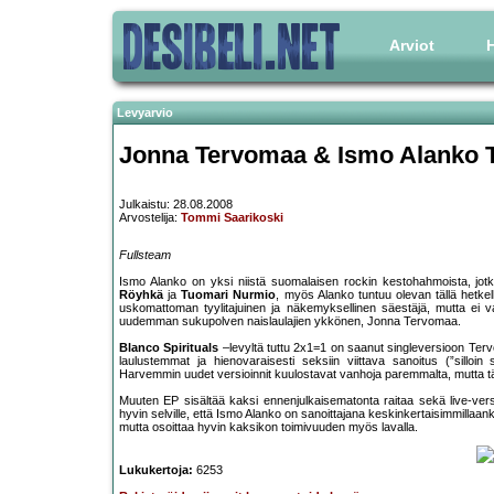
Arviot
H
Levyarvio
Jonna Tervomaa & Ismo Alanko T
Julkaistu: 28.08.2008
Arvostelija:
Tommi Saarikoski
Fullsteam
Ismo Alanko on yksi niistä suomalaisen rockin kestohahmoista, jotka
Röyhkä
ja
Tuomari Nurmio
, myös Alanko tuntuu olevan tällä hetk
uskomattoman tyylitajuinen ja näkemyksellinen säestäjä, mutta ei 
uudemman sukupolven naislaulajien ykkönen, Jonna Tervomaa.
Blanco Spirituals
–levyltä tuttu 2x1=1 on saanut singleversioon Terv
laulustemmat ja hienovaraisesti seksiin viittava sanoitus (”sillo
Harvemmin uudet versioinnit kuulostavat vanhoja paremmalta, mutta täl
Muuten EP sisältää kaksi ennenjulkaisematonta raitaa sekä live-ve
hyvin selville, että Ismo Alanko on sanoittajana keskinkertaisimmillaa
mutta osoittaa hyvin kaksikon toimivuuden myös lavalla.
Lukukertoja:
6253