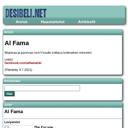
Arviot
Haastattelut
Artikkelit
Artisti
Al Fama
Mojoisaa ja juurevaa rock’n’soulia soittava kotimainen orkesteri.
Linkki:
facebook.com/alfamahki
(Päivitetty 9.7.2021)
Artistihaku
Jutut
Al Fama
Levyarviot
The Escape