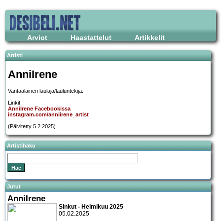
Arviot
Haastattelut
Artikkelit
Artisti
AnniIrene
Vantaalainen laulaja/lauluntekijä.
Linkit:
AnniIrene Facebookissa
instagram.com/anniirene_artist
(Päivitetty 5.2.2025)
Artistihaku
Jutut
AnniIrene
Sinkut - Helmikuu 2025
05.02.2025