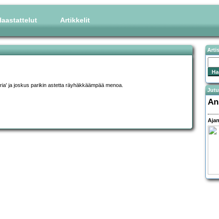
aastattelut
Artikkelit
Arti
tria' ja joskus parikin astetta räyhäkkäämpää menoa.
Jutu
An
Ajan