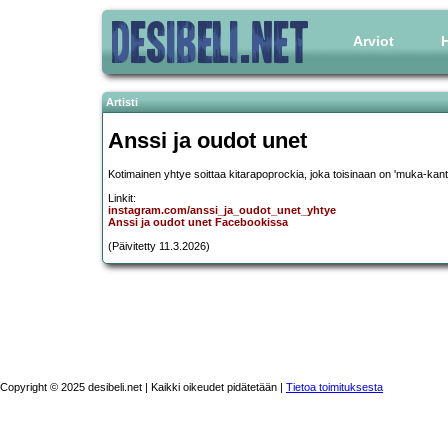
Arviot
H
Artisti
Anssi ja oudot unet
Kotimainen yhtye soittaa kitarapoprockia, joka toisinaan on 'muka-kan
Linkit:
instagram.com/anssi_ja_oudot_unet_yhtye
Anssi ja oudot unet Facebookissa
(Päivitetty 11.3.2026)
Copyright © 2025 desibeli.net | Kaikki oikeudet pidätetään |
Tietoa toimituksesta