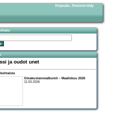
Kirjaudu
Rekisteröidy
|
stihaku
t
ssi ja oudot unet
kohtaista
Omakustannealbumit – Maaliskuu 2026
11.03.2026