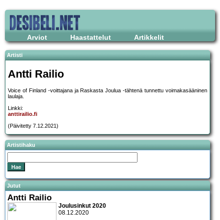
Arviot
Haastattelut
Artikkelit
Artisti
Antti Railio
Voice of Finland -voittajana ja Raskasta Joulua -tähtenä tunnettu voimakasääninen
laulaja.
Linkki:
anttirailio.fi
(Päivitetty 7.12.2021)
Artistihaku
Jutut
Antti Railio
Joulusinkut 2020
08.12.2020