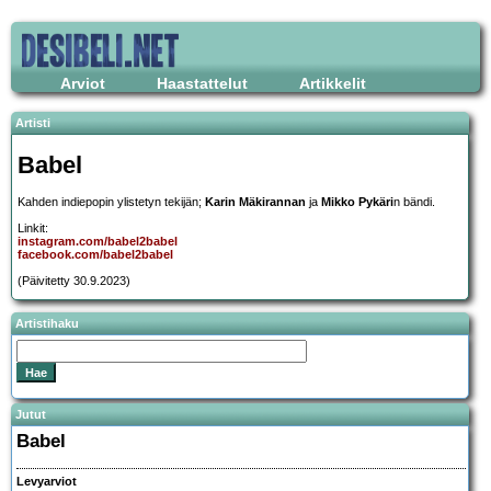
Arviot
Haastattelut
Artikkelit
Artisti
Babel
Kahden indiepopin ylistetyn tekijän;
Karin Mäkirannan
ja
Mikko Pykäri
n bändi.
Linkit:
instagram.com/babel2babel
facebook.com/babel2babel
(Päivitetty 30.9.2023)
Artistihaku
Jutut
Babel
Levyarviot