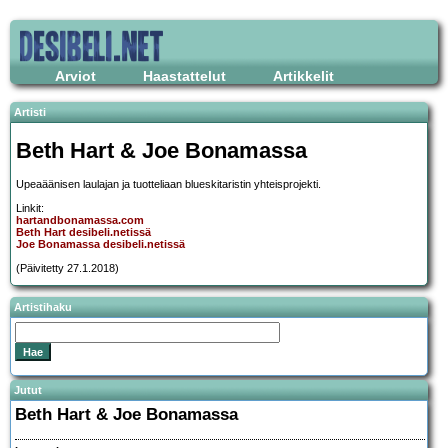
Arviot
Haastattelut
Artikkelit
Artisti
Beth Hart & Joe Bonamassa
Upeaäänisen laulajan ja tuotteliaan blueskitaristin yhteisprojekti.
Linkit:
hartandbonamassa.com
Beth Hart desibeli.netissä
Joe Bonamassa desibeli.netissä
(Päivitetty 27.1.2018)
Artistihaku
Jutut
Beth Hart & Joe Bonamassa