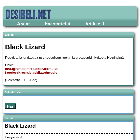
Arviot
Haastattelut
Artikkelit
Artisti
Black Lizard
Rosoista ja jumittavaa psykedeelisen rockin ja protopunkin keitosta Helsingistä.
Linkit:
instagram.com/blacklizardmusic
facebook.com/blacklizardmusic
(Päivitetty 19.6.2022)
Artistihaku
Jutut
Black Lizard
Levyarviot