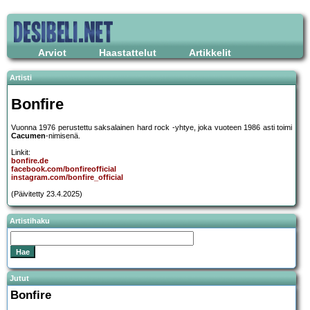
Arviot
Haastattelut
Artikkelit
Artisti
Bonfire
Vuonna 1976 perustettu saksalainen hard rock -yhtye, joka vuoteen 1986 asti toimi
Cacumen
-nimisenä.
Linkit:
bonfire.de
facebook.com/bonfireofficial
instagram.com/bonfire_official
(Päivitetty 23.4.2025)
Artistihaku
Jutut
Bonfire