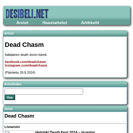
Arviot
Haastattelut
Artikkelit
Artisti
Dead Chasm
Italialainen death doom-bändi.
facebook.com/deadchasm
instagram.com/deadchasm
(Päivitetty 26.8.2024)
Artistihaku
Jutut
Dead Chasm
Livearviot
Helsinki Death Fest 2024 – lauantai