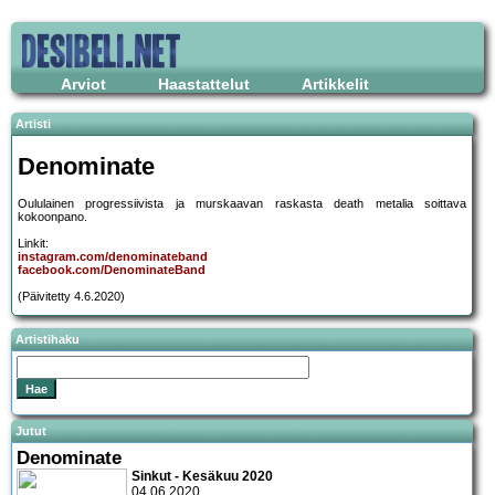
Arviot
Haastattelut
Artikkelit
Artisti
Denominate
Oululainen progressiivista ja murskaavan raskasta death metalia soittava
kokoonpano.
Linkit:
instagram.com/denominateband
facebook.com/DenominateBand
(Päivitetty 4.6.2020)
Artistihaku
Jutut
Denominate
Sinkut - Kesäkuu 2020
04.06.2020