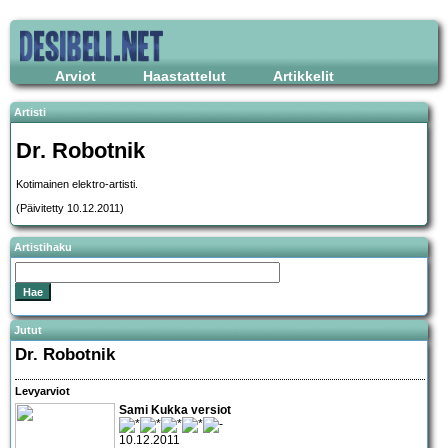
Arviot
Haastattelut
Artikkelit
Artisti
Dr. Robotnik
Kotimainen elektro-artisti.
(Päivitetty 10.12.2011)
Artistihaku
Jutut
Dr. Robotnik
Levyarviot
Sami Kukka versiot
10.12.2011