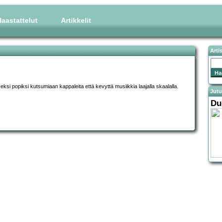
aastattelut
Artikkelit
Arti
ksi popiksi kutsumiaan kappaleita että kevyttä musiikkia laajalla skaalalla.
Jutu
Du