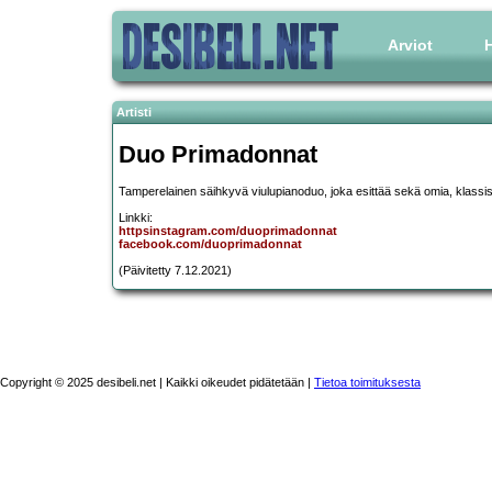
Arviot
H
Artisti
Duo Primadonnat
Tamperelainen säihkyvä viulupianoduo, joka esittää sekä omia, klassise
Linkki:
httpsinstagram.com/duoprimadonnat
facebook.com/duoprimadonnat
(Päivitetty 7.12.2021)
Copyright © 2025 desibeli.net | Kaikki oikeudet pidätetään |
Tietoa toimituksesta