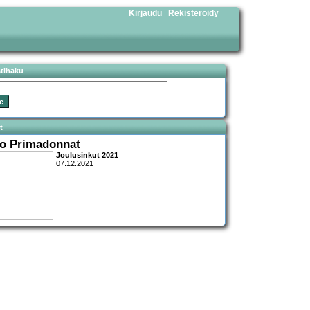
Kirjaudu
Rekisteröidy
|
stihaku
t
o Primadonnat
Joulusinkut 2021
07.12.2021