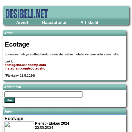
Arviot
Haastattelut
Artikkelit
Artisti
Ecotage
Kotimainen yhtye soittaa hardcoremaista raskasmetallia vegaanisella sanomalla.
Linkit:
ecotagehc.bandcamp.com
instagram.com/ecotagehc
(Päivitetty 22.8.2024)
Artistihaku
Jutut
Ecotage
Pienet - Elokuu 2024
22.08.2024