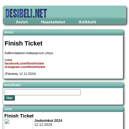
Arviot
Haastattelut
Artikkelit
Artisti
Finish Ticket
Kalifornialainen indiepoprock-yhtye.
Linkit:
facebook.com/finishticket
instagram.com/finishticket
(Päivitetty 12.12.2024)
Artistihaku
Jutut
Finish Ticket
Joulusinkut 2024
12.12.2024