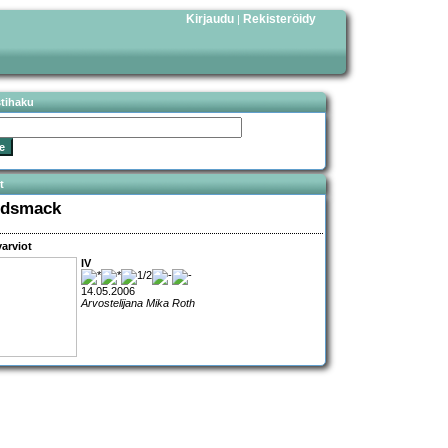
Kirjaudu
Rekisteröidy
|
stihaku
t
dsmack
arviot
IV
14.05.2006
Arvostelijana Mika Roth