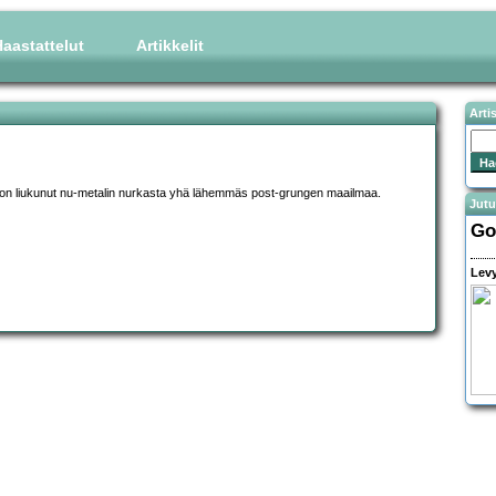
aastattelut
Artikkelit
Arti
a on liukunut nu-metalin nurkasta yhä lähemmäs post-grungen maailmaa.
Jutu
Go
Levy