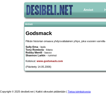
Arviot
H
Artisti
Godsmack
Pitkän historian omaava yhdysvaltalainen yhtye, joka vuosien varrell
Sully Erna
- laulu
Tony Rombola
- kitara
Robby Merrill
- basso
Shannon Larkin
- rummut
Kotisivut:
www.godsmack.com
(Päivitetty 14.05.2006)
Copyright © 2025 desibeli.net | Kaikki oikeudet pidätetään |
Tietoa toimituksesta