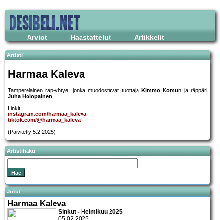
Arviot
Haastattelut
Artikkelit
Artisti
Harmaa Kaleva
Tamperelainen rap-yhtye, jonka muodostavat tuottaja
Kimmo Komu
n ja räppäri
Juha Holopainen
.
Linkit:
instagram.com/harmaa_kaleva
tiktok.com/@harmaa_kaleva
(Päivitetty 5.2.2025)
Artistihaku
Jutut
Harmaa Kaleva
Sinkut - Helmikuu 2025
05.02.2025