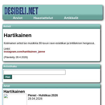
Arviot
Haastattelut
Artikkelit
Artisti
Hartikainen
Kotimainen artisti luo musiikkia 90-luvun rave-estetiikan ja brittiteknon hengessä.
Linkit:
instagram.com/hartikainen_janne
(Päivitetty 28.4.2026)
Artistihaku
Jutut
Hartikainen
Pienet - Huhtikuu 2026
28.04.2026