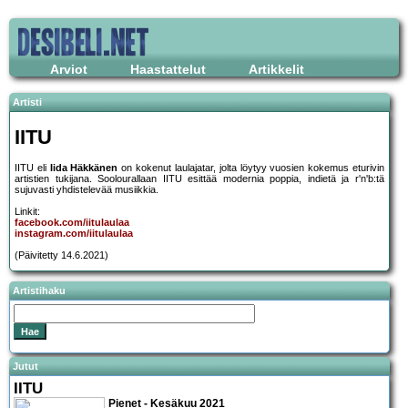
Arviot
Haastattelut
Artikkelit
Artisti
IITU
IITU eli
Iida Häkkänen
on kokenut laulajatar, jolta löytyy vuosien kokemus eturivin
artistien tukijana. Soolourallaan IITU esittää modernia poppia, indietä ja r'n'b:tä
sujuvasti yhdistelevää musiikkia.
Linkit:
facebook.com/iitulaulaa
instagram.com/iitulaulaa
(Päivitetty 14.6.2021)
Artistihaku
Jutut
IITU
Pienet - Kesäkuu 2021