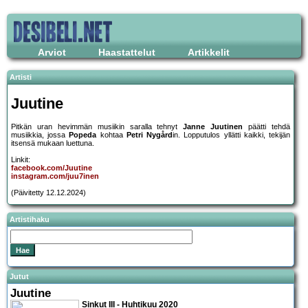
Arviot
Haastattelut
Artikkelit
Artisti
Juutine
Pitkän uran hevimmän musiikin saralla tehnyt
Janne Juutinen
päätti tehdä
musiikkia, jossa
Popeda
kohtaa
Petri Nygård
in. Lopputulos yllätti kaikki, tekijän
itsensä mukaan luettuna.
Linkit:
facebook.com/Juutine
instagram.com/juu7inen
(Päivitetty 12.12.2024)
Artistihaku
Jutut
Juutine
Sinkut III - Huhtikuu 2020