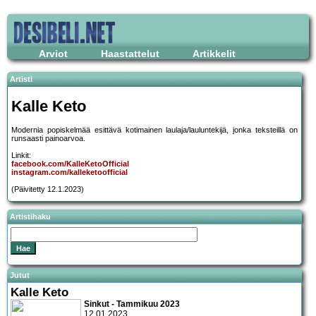
Arviot
Haastattelut
Artikkelit
Artisti
Kalle Keto
Modernia popiskelmää esittävä kotimainen laulaja/lauluntekijä, jonka teksteillä on
runsaasti painoarvoa.
Linkit:
facebook.com/KalleKetoOfficial
instagram.com/kalleketoofficial
(Päivitetty 12.1.2023)
Artistihaku
Jutut
Kalle Keto
Sinkut - Tammikuu 2023
12.01.2023