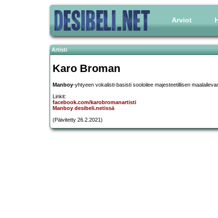
Arviot
H
Artisti
Karo Broman
Manboy
-yhtyeen vokalisti-basisti sooloilee majesteetillisen maalaileva
Linkit:
facebook.com/karobromanartisti
Manboy desibeli.netissä
(Päivitetty 26.2.2021)