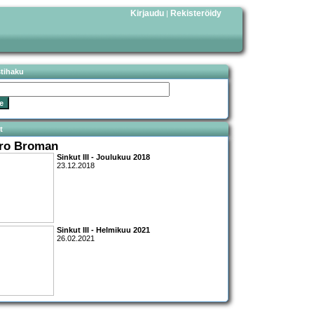
Kirjaudu
Rekisteröidy
|
stihaku
t
ro Broman
Sinkut III - Joulukuu 2018
23.12.2018
Sinkut III - Helmikuu 2021
26.02.2021