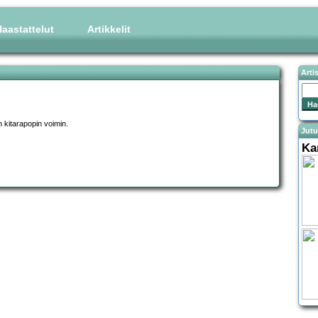
aastattelut
Artikkelit
Arti
n kitarapopin voimin.
Jutu
Ka