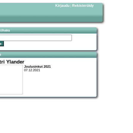
Kirjaudu
Rekisteröidy
|
stihaku
t
tri Ylander
Joulusinkut 2021
07.12.2021