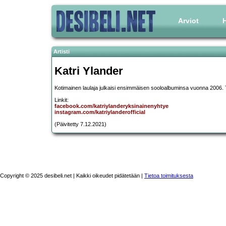
Arviot
H
Artisti
Katri Ylander
Kotimainen laulaja julkaisi ensimmäisen sooloalbuminsa vuonna 2006. T
Linkit:
facebook.com/katriylanderyksinainenyhtye
instagram.com/katriylanderofficial
(Päivitetty 7.12.2021)
Copyright © 2025 desibeli.net | Kaikki oikeudet pidätetään |
Tietoa toimituksesta