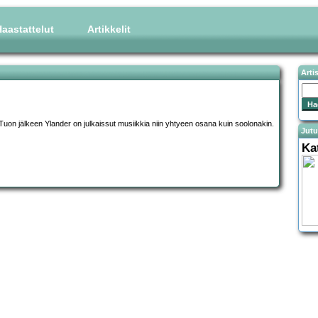
aastattelut
Artikkelit
Arti
uon jälkeen Ylander on julkaissut musiikkia niin yhtyeen osana kuin soolonakin.
Jutu
Ka