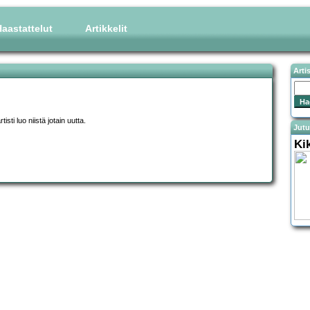
aastattelut
Artikkelit
Arti
sti luo niistä jotain uutta.
Jutu
Ki