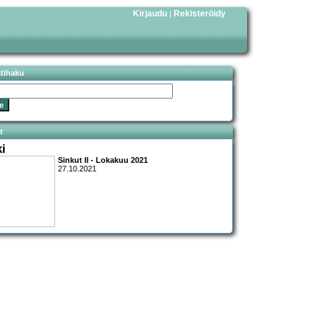
Kirjaudu
Rekisteröidy
|
stihaku
t
ki
Sinkut II - Lokakuu 2021
27.10.2021