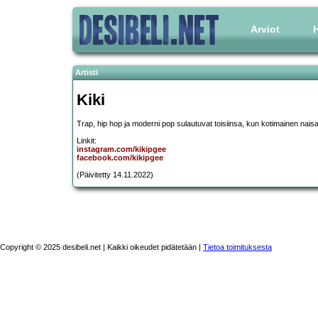
Arviot
H
Artisti
Kiki
Trap, hip hop ja moderni pop sulautuvat toisiinsa, kun kotimainen naisarti
Linkit:
instagram.com/kikipgee
facebook.com/kikipgee
(Päivitetty 14.11.2022)
Copyright © 2025 desibeli.net | Kaikki oikeudet pidätetään |
Tietoa toimituksesta