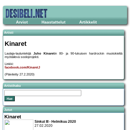
Arviot
Haastattelut
Artikkelit
Artisti
Kinaret
Laulaja-lauluntekijä
Juho Kinaret
in 80- ja 90-lukuisen hardrockin muotokieltä
myötäilevä sooloprojekti.
Linkki:
facebook.com/KinaretJ
(Päivitetty 27.2.2020)
Artistihaku
Jutut
Kinaret
Sinkut III - Helmikuu 2020
27.02.2020