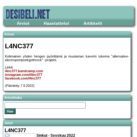
Arviot
Haastattelut
Artikkelit
Artisti
L4NC377
Kotimainen yhden hengen pyörittämä ja muutaman kaverin tukema ”alternative-
electropostpunkgothrock” -projekti.
Linkit:
l4nc377.bandcamp.com
instagram.com/l4nc377
facebook.com/l4nc377
(Päivitetty 7.9.2022)
Artistihaku
Jutut
L4NC377
Sinkut - Syyskuu 2022