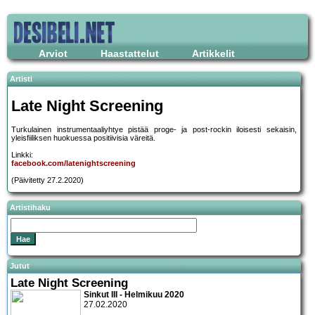
Arviot
Haastattelut
Artikkelit
Artisti
Late Night Screening
Turkulainen instrumentaaliyhtye pistää proge- ja post-rockin iloisesti sekaisin,
yleisfiiliksen huokuessa positiivisia väreitä.
Linkki:
facebook.com/latenightscreening
(Päivitetty 27.2.2020)
Artistihaku
Jutut
Late Night Screening
Sinkut III - Helmikuu 2020
27.02.2020