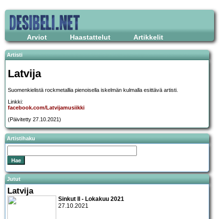
Arviot
Haastattelut
Artikkelit
Artisti
Latvija
Suomenkielistä rockmetallia pienoisella iskelmän kulmalla esittävä artisti.
Linkki:
facebook.com/Latvijamusiikki
(Päivitetty 27.10.2021)
Artistihaku
Jutut
Latvija
Sinkut II - Lokakuu 2021
27.10.2021