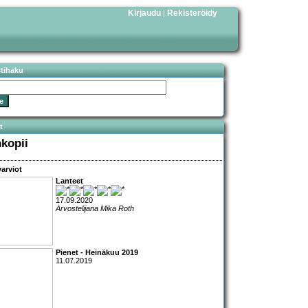
Kirjaudu
Rekisteröidy
|
stihaku
t
nkopii
arviot
Lanteet
17.09.2020
Arvostelijana Mika Roth
Pienet - Heinäkuu 2019
11.07.2019