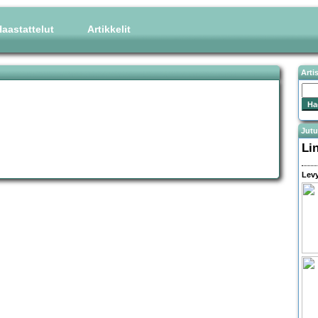
aastattelut
Artikkelit
Arti
Jutu
Li
Levy