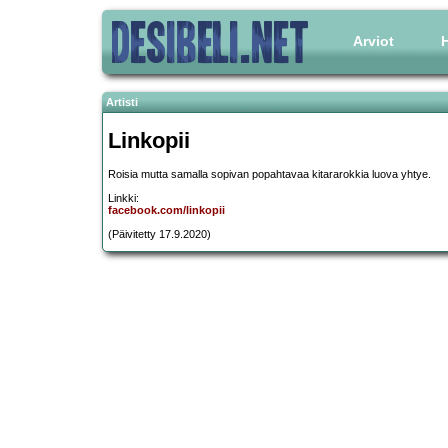
Arviot
H
Artisti
Linkopii
Roisia mutta samalla sopivan popahtavaa kitararokkia luova yhtye.
Linkki:
facebook.com/linkopii
(Päivitetty 17.9.2020)