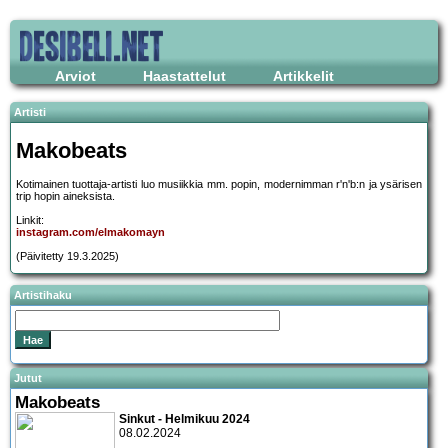
Arviot
Haastattelut
Artikkelit
Artisti
Makobeats
Kotimainen tuottaja-artisti luo musiikkia mm. popin, modernimman r'n'b:n ja ysärisen
trip hopin aineksista.
Linkit:
instagram.com/elmakomayn
(Päivitetty 19.3.2025)
Artistihaku
Jutut
Makobeats
Sinkut - Helmikuu 2024
08.02.2024