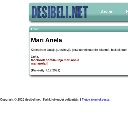
Arviot
H
Artisti
Mari Anela
Kotimainen laulaja ja esiintyjä, jolta luonnistuu niin iskelmä, balladit kuin
Linkit:
facebook.com/laulaja.mari.anela
marianela.fi
(Päivitetty 7.12.2021)
Copyright © 2025 desibeli.net | Kaikki oikeudet pidätetään |
Tietoa toimituksesta