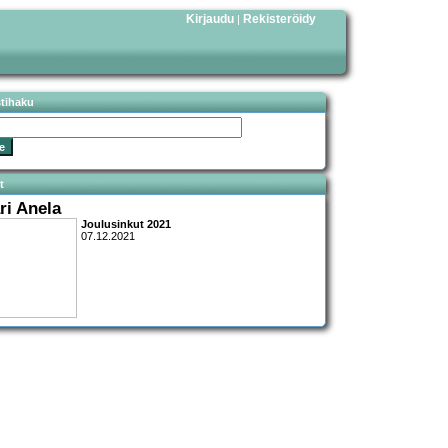
Kirjaudu
Rekisteröidy
|
stihaku
t
ri Anela
Joulusinkut 2021
07.12.2021