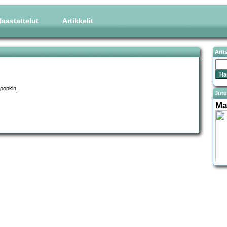
aastattelut
Artikkelit
Arti
 popkin.
Jutu
Ma