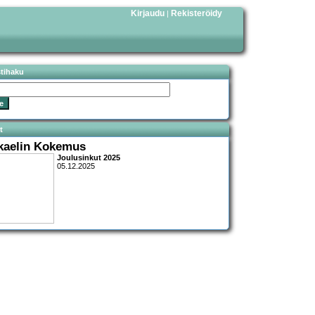
Kirjaudu
Rekisteröidy
|
stihaku
t
kaelin Kokemus
Joulusinkut 2025
05.12.2025