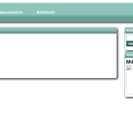
aastattelut
Artikkelit
Arti
Jutu
Mi