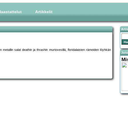
aastattelut
Artikkelit
Arti
n metallin salat deathin ja thrashin murtovesillä, floridalaisten rämeiden löyhkän
Jutu
Mi