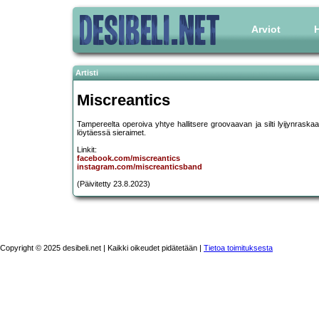
Arviot
H
Artisti
Miscreantics
Tampereelta operoiva yhtye hallitsere groovaavan ja silti lyijynraskaa
löytäessä sieraimet.
Linkit:
facebook.com/miscreantics
instagram.com/miscreanticsband
(Päivitetty 23.8.2023)
Copyright © 2025 desibeli.net | Kaikki oikeudet pidätetään |
Tietoa toimituksesta