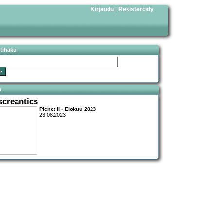
Kirjaudu
Rekisteröidy
|
stihaku
t
screantics
Pienet II - Elokuu 2023
23.08.2023