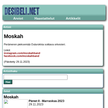
Arviot
Haastattelut
Artikkelit
Artisti
Moskah
Perämeren pieksemää Oulurokkia soittava orkesteri.
Linkit:
instagram.com/moskahband
facebook.com/moskahband
(Päivitetty 29.11.2023)
Artistihaku
Jutut
Moskah
Pienet II - Marraskuu 2023
29.11.2023