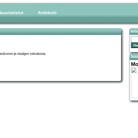
aastattelut
Artikkelit
Arti
hardcoren ja sludgen sekoitusta.
Jutu
Mo