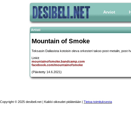
Arviot
H
Artisti
Mountain of Smoke
Teksasin Dallasista kotoisin oleva orkesteri takoo post-metalin, post-
Linkit:
mountainofsmoke.bandcamp.com
facebook.com/mountainofsmoke
(Päivitetty 14.6.2021)
Copyright © 2025 desibeli.net | Kaikki oikeudet pidätetään |
Tietoa toimituksesta