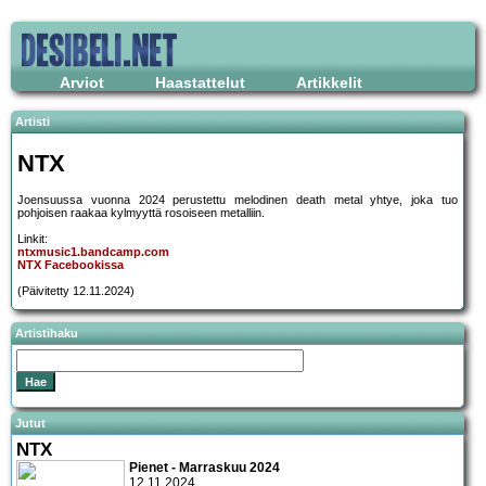
Arviot
Haastattelut
Artikkelit
Artisti
NTX
Joensuussa vuonna 2024 perustettu melodinen death metal yhtye, joka tuo
pohjoisen raakaa kylmyyttä rosoiseen metalliin.
Linkit:
ntxmusic1.bandcamp.com
NTX Facebookissa
(Päivitetty 12.11.2024)
Artistihaku
Jutut
NTX
Pienet - Marraskuu 2024
12.11.2024