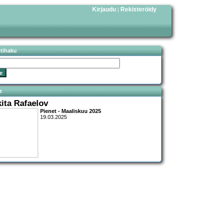
Kirjaudu
Rekisteröidy
|
stihaku
t
kita Rafaelov
Pienet - Maaliskuu 2025
19.03.2025