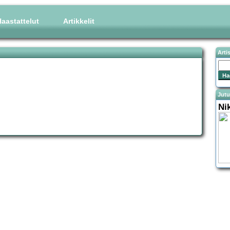
aastattelut
Artikkelit
Arti
Jutu
Ni