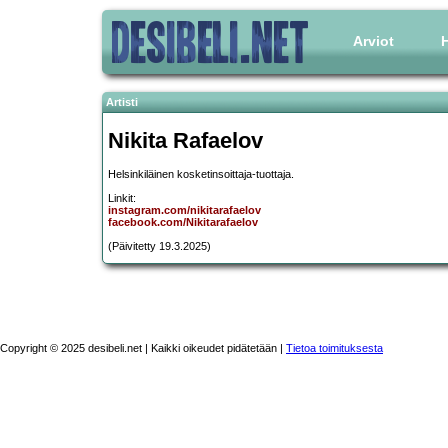
Arviot
H
Artisti
Nikita Rafaelov
Helsinkiläinen kosketinsoittaja-tuottaja.
Linkit:
instagram.com/nikitarafaelov
facebook.com/Nikitarafaelov
(Päivitetty 19.3.2025)
Copyright © 2025 desibeli.net | Kaikki oikeudet pidätetään |
Tietoa toimituksesta