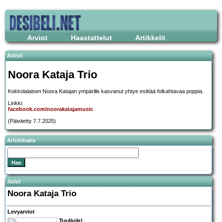
Arviot
Haastattelut
Artikkelit
Artisti
Noora Kataja Trio
Kokkolalaisen Noora Katajan ympärille kasvanut yhtye esittää folkahtavaa poppia.
Linkki:
facebook.com/noorakatajamusic
(Päivitetty 7.7.2025)
Artistihaku
Jutut
Noora Kataja Trio
Levyarviot
Tuuliviiri