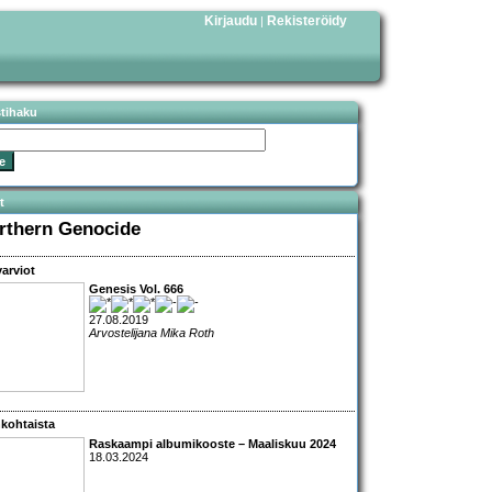
Kirjaudu
Rekisteröidy
|
stihaku
t
rthern Genocide
arviot
Genesis Vol. 666
27.08.2019
Arvostelijana Mika Roth
kohtaista
Raskaampi albumikooste – Maaliskuu 2024
18.03.2024