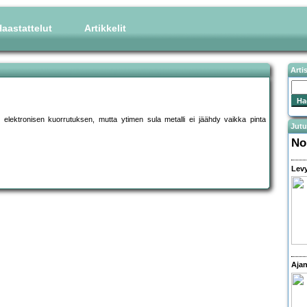
aastattelut
Artikkelit
Arti
 elektronisen kuorrutuksen, mutta ytimen sula metalli ei jäähdy vaikka pinta
Jutu
No
Levy
Ajan