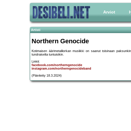
Arviot
H
Artisti
Northern Genocide
Kotimaisen äärimetalliorkan musiikki on saanut toisinaan paksunkin
tundraiselta tuntuisikin.
Linkit:
facebook.com/northerngenocide
instagram.com/northerngenocideband
(Päivitetty 18.3.2024)