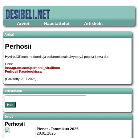
Arviot
Haastattelut
Artikkelit
Artisti
Perhosii
Hyvinkääläinen modernia ja elektronisesti sävytettyä poppia luova duo.
Linkit:
instagram.com/perhosii_virallinen
Perhosii Facebookissa
(Päivitetty 20.1.2025)
Artistihaku
Jutut
Perhosii
Pienet - Tammikuu 2025
20.01.2025