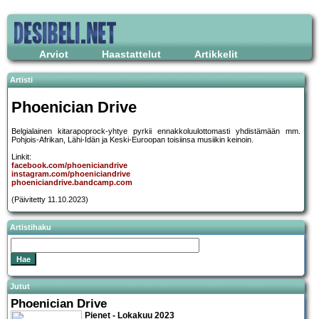
Arviot
Haastattelut
Artikkelit
Artisti
Phoenician Drive
Belgialainen kitarapoprock-yhtye pyrkii ennakkoluulottomasti yhdistämään mm.
Pohjois-Afrikan, Lähi-Idän ja Keski-Euroopan toisiinsa musiikin keinoin.
Linkit:
facebook.com/phoeniciandrive
instagram.com/phoeniciandrive
phoeniciandrive.bandcamp.com
(Päivitetty 11.10.2023)
Artistihaku
Jutut
Phoenician Drive
Pienet - Lokakuu 2023