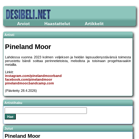
Arviot
Haastattelut
Artikkelit
Artisti
Pineland Moor
Lahdessa vuonna 2023 kolmen veljeksen ja heidän lapsuudenystävänsä toimesta
perustettu bändi soittaa perinnetietoista, melodista ja toisinaan progehtavaakin
metallia.
Linkit:
instagram.com/pinelandmoorband
facebook.com/pinelandmoor
pinelandmoor.bandcamp.com
(Päivitetty 28.4.2026)
Artistihaku
Jutut
Pineland Moor