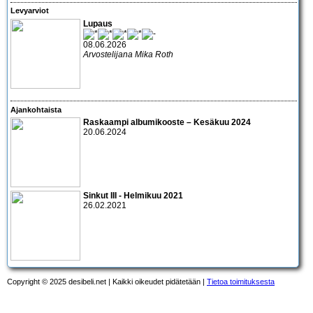
Levyarviot
Lupaus
08.06.2026
Arvostelijana Mika Roth
Ajankohtaista
Raskaampi albumikooste – Kesäkuu 2024
20.06.2024
Sinkut III - Helmikuu 2021
26.02.2021
Copyright © 2025 desibeli.net | Kaikki oikeudet pidätetään |
Tietoa toimituksesta