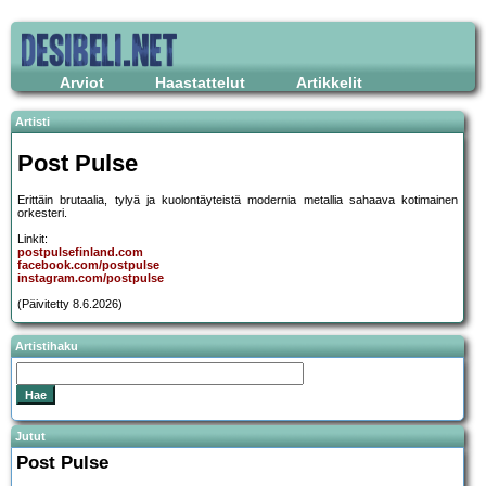
Arviot
Haastattelut
Artikkelit
Artisti
Post Pulse
Erittäin brutaalia, tylyä ja kuolontäyteistä modernia metallia sahaava kotimainen
orkesteri.
Linkit:
postpulsefinland.com
facebook.com/postpulse
instagram.com/postpulse
(Päivitetty 8.6.2026)
Artistihaku
Jutut
Post Pulse