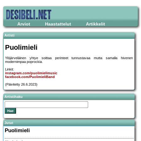
Arviot
Haastattelut
Artikkelit
Artisti
Puolimieli
Ylöjärveläinen yhtye soittaa perinteet tunnustavaa mutta samalla hivenen
modernimpaa poprockia.
Linkit:
instagram.com/puolimielimusic
facebook.com/PuolimieliBand
(Päivitetty 26.6.2023)
Artistihaku
Jutut
Puolimieli