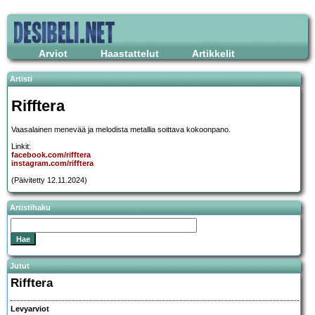
Arviot
Haastattelut
Artikkelit
Artisti
Rifftera
Vaasalainen menevää ja melodista metallia soittava kokoonpano.
Linkit:
facebook.com/rifftera
instagram.com/rifftera
(Päivitetty 12.11.2024)
Artistihaku
Jutut
Rifftera
Levyarviot