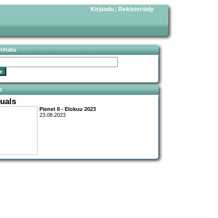
Kirjaudu
Rekisteröidy
|
stihaku
t
tuals
Pienet II - Elokuu 2023
23.08.2023