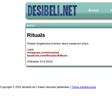
Arviot
H
Artisti
Rituals
Pohjois-Englannista kotoisin oleva metalcore-yhtye.
Linkit:
instagram.com/ritualsuk
facebook.com/RitualsUKMusic
(Päivitetty 23.8.2023)
Copyright © 2025 desibeli.net | Kaikki oikeudet pidätetään |
Tietoa toimituksesta