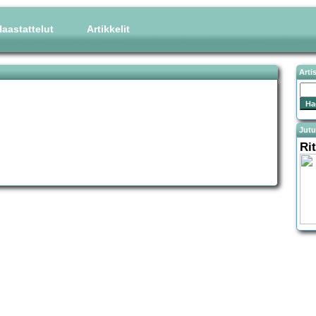
aastattelut
Artikkelit
Arti
Jutu
Ri