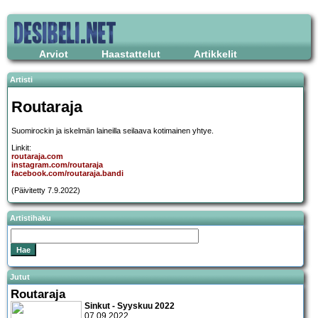
Arviot
Haastattelut
Artikkelit
Artisti
Routaraja
Suomirockin ja iskelmän laineilla seilaava kotimainen yhtye.
Linkit:
routaraja.com
instagram.com/routaraja
facebook.com/routaraja.bandi
(Päivitetty 7.9.2022)
Artistihaku
Jutut
Routaraja
Sinkut - Syyskuu 2022
07.09.2022