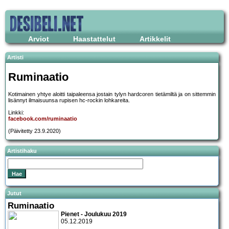
Arviot
Haastattelut
Artikkelit
Artisti
Ruminaatio
Kotimainen yhtye aloitti taipaleensa jostain tylyn hardcoren tietämiltä ja on sittemmin
lisännyt ilmaisuunsa rupisen hc-rockin lohkareita.
Linkki:
facebook.com/ruminaatio
(Päivitetty 23.9.2020)
Artistihaku
Jutut
Ruminaatio
Pienet - Joulukuu 2019
05.12.2019