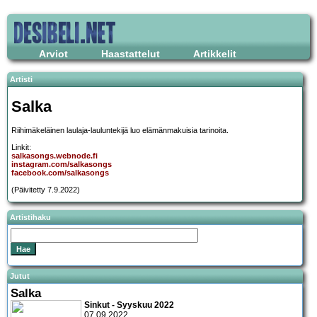
Arviot
Haastattelut
Artikkelit
Artisti
Salka
Riihimäkeläinen laulaja-lauluntekijä luo elämänmakuisia tarinoita.
Linkit:
salkasongs.webnode.fi
instagram.com/salkasongs
facebook.com/salkasongs
(Päivitetty 7.9.2022)
Artistihaku
Jutut
Salka
Sinkut - Syyskuu 2022
07.09.2022