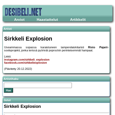
Arviot
Haastattelut
Artikkelit
Artisti
Sirkkeli Explosion
Useammassa sopassa karaistuneen tamperelaiskitaristi
Risto Pajari
n
sooloprojekti, jonka terissä pyörivät poprockin perinteisemmät hampaat.
Linkit:
instagram.com/sirkkeli_explosion
facebook.com/sirkkeliexplosion
(Päivitetty 20.12.2022)
Artistihaku
Jutut
Sirkkeli Explosion